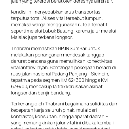
jalan yang tererosi berat oleh derasnya aliran air.
Kondisi ini menyebabkan arus transportasi
terputus total. Akses vital tersebut lumpuh,
memaksa warga menggunakan rute alternatif
seperti melalui Lubuk Basung, karena jalur melalui
Malalak juga terkena longsor.
Thabrani memastikan BPJN SumBar untuk
melakukan penanganan mendesak tanggap
darurat bencana guna memulihkan konektivitas
vital antarwilayah. Bentangan pekerjaan berada di
ruas jalan nasional Padang Panjang – Sicincin,
tepatnya pada segmen KM 62+300 hingga KM
67+400, mencakup 13 titik kerusakan akibat
longsor dan banjir bandang.
Terkenang oleh Thabrani bagaimana soliditas dan
kecepatan kerja seluruh pihak, mulai dari
kontraktor, konsultan, hingga aparat daerah –
yang memungkinkan jalur vital ini dibuka kembali