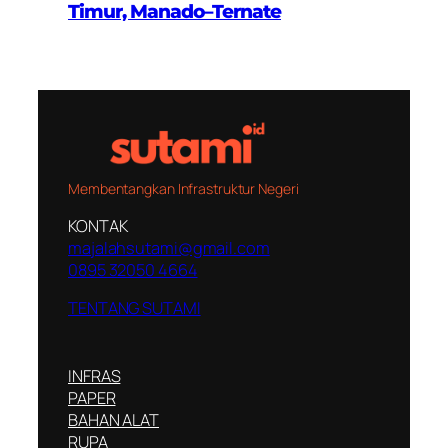
Timur, Manado–Ternate
Membentangkan Infrastruktur Negeri
KONTAK
majalahsutami@gmail.com
0895 32050 4664
TENTANG SUTAMI
INFRAS
PAPER
BAHAN ALAT
RUPA