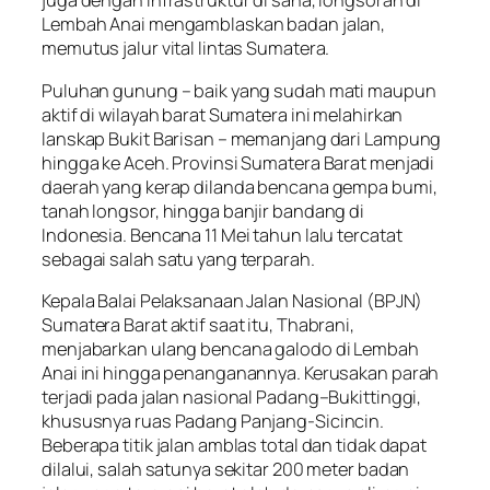
juga dengan infrastruktur di sana, longsoran di
Lembah Anai mengamblaskan badan jalan,
memutus jalur vital lintas Sumatera.
Puluhan gunung – baik yang sudah mati maupun
aktif di wilayah barat Sumatera ini melahirkan
lanskap Bukit Barisan – memanjang dari Lampung
hingga ke Aceh. Provinsi Sumatera Barat menjadi
daerah yang kerap dilanda bencana gempa bumi,
tanah longsor, hingga banjir bandang di
Indonesia. Bencana 11 Mei tahun lalu tercatat
sebagai salah satu yang terparah.
Kepala Balai Pelaksanaan Jalan Nasional (BPJN)
Sumatera Barat aktif saat itu, Thabrani,
menjabarkan ulang bencana galodo di Lembah
Anai ini hingga penanganannya. Kerusakan parah
terjadi pada jalan nasional Padang–Bukittinggi,
khususnya ruas Padang Panjang-Sicincin.
Beberapa titik jalan amblas total dan tidak dapat
dilalui, salah satunya sekitar 200 meter badan