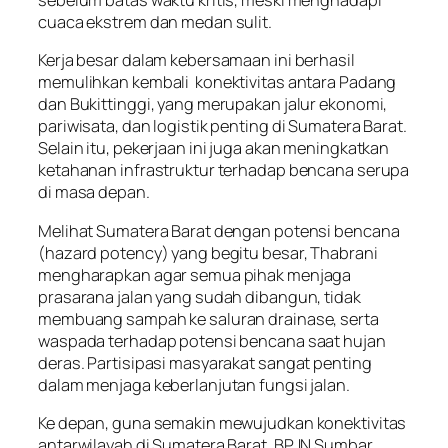
sebelum batas waktu kritis, meski menghadapi
cuaca ekstrem dan medan sulit.
Kerja besar dalam kebersamaan ini berhasil
memulihkan kembali konektivitas antara Padang
dan Bukittinggi, yang merupakan jalur ekonomi,
pariwisata, dan logistik penting di Sumatera Barat.
Selain itu, pekerjaan ini juga akan meningkatkan
ketahanan infrastruktur terhadap bencana serupa
di masa depan.
Melihat Sumatera Barat dengan potensi bencana
(hazard potency) yang begitu besar, Thabrani
mengharapkan agar semua pihak menjaga
prasarana jalan yang sudah dibangun, tidak
membuang sampah ke saluran drainase, serta
waspada terhadap potensi bencana saat hujan
deras. Partisipasi masyarakat sangat penting
dalam menjaga keberlanjutan fungsi jalan.
Ke depan, guna semakin mewujudkan konektivitas
antarwilayah di Sumatera Barat, BPJN Sumbar