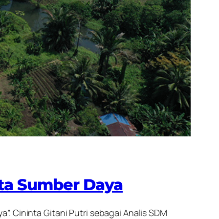
ata Sumber Daya
. Cininta Gitani Putri sebagai Analis SDM