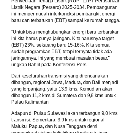
Penyediaan Tenaga Listrik (RUPTL) PT Perusahaan
Listrik Negara (Persero) 2025-2034. Pembangunan
ini mempermudah interkoneksi pembangkit energi
baru dan terbarukan (EBT) sampai ke rumah tangga.
“Untuk bisa menghubungkan energi baru terbarukan
ini kita harus punya jaringan. Kita harusnya target
(EBT) 23%, sekarang baru 15-16%. Kita semua
sudah programkan EBT, tetapi ternyata tidak ada
jaringannya. Ini yang membuat masalah besar,”
ungkap Bahlil pada Konferensi Pers.
Dari keseluruhan transmisi yang direncanakan
dibangun, regional Jawa, Madura, dan Bali menjadi
yang terpanjang, yaitu 13,9 kms. Kemudian akan
dibangun 11,2 kms di Sumatera dan 9,8 kms untuk
Pulau Kalimantan.
Adapun di Pulau Sulawesi akan terbangun 9,0 kms
transmisi. Sementara, 3,9 kms untuk regional
Maluku, Papua, dan Nusa Tenggara demi
memperkuat sistem kelistrikan di wilayah timur