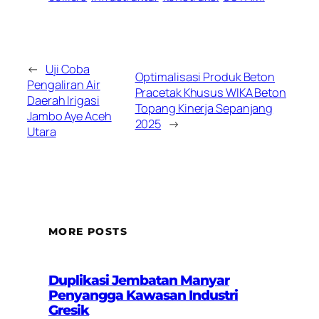
←
Uji Coba
Optimalisasi Produk Beton
Pengaliran Air
Pracetak Khusus WIKA Beton
Daerah Irigasi
Topang Kinerja Sepanjang
Jambo Aye Aceh
2025
→
Utara
MORE POSTS
Duplikasi Jembatan Manyar
Penyangga Kawasan Industri
Gresik