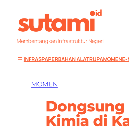
Skip
to
content
Membentangkan Infrastruktur Negeri
INFRAS
PAPER
BAHAN ALAT
RUPA
MOMEN
E-
MOMEN
Dongsung 
Kimia di 