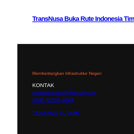
TransNusa Buka Rute Indonesia Ti
Membentangkan Infrastruktur Negeri
KONTAK
majalahsutami@gmail.com
0895 32050 4664
TENTANG SUTAMI