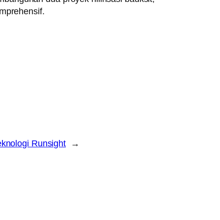
omprehensif.
knologi Runsight
→