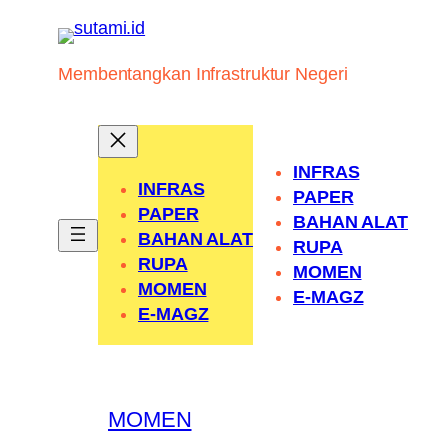
Skip
to
content
Membentangkan Infrastruktur Negeri
INFRAS
INFRAS
PAPER
PAPER
BAHAN ALAT
BAHAN ALAT
RUPA
RUPA
MOMEN
MOMEN
E-MAGZ
E-MAGZ
MOMEN