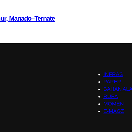
mur, Manado–Ternate
INFRAS
PAPER
BAHAN AL
RUPA
MOMEN
E-MAGZ