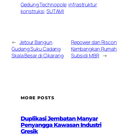
Gedung Technopole
infrastruktur
konstruksi
SUTAMI
←
Jetour Bangun
Repower dan Riscon
Gudang Suku Cadang
Kembangkan Rumah
Skala Besar di Cikarang
Subsidi MBR
→
MORE POSTS
Duplikasi Jembatan Manyar
Penyangga Kawasan Industri
Gresik