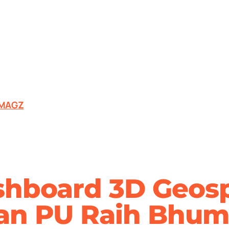
MAGZ
shboard 3D Geosp
an PU Raih Bhum