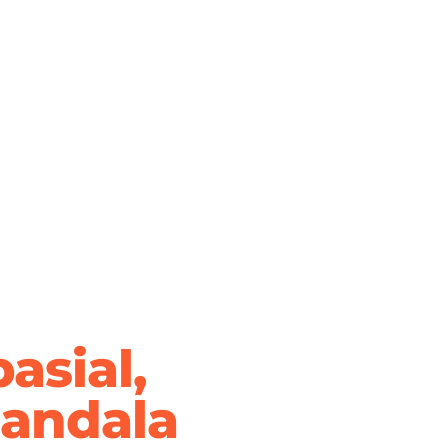
asial,
andala