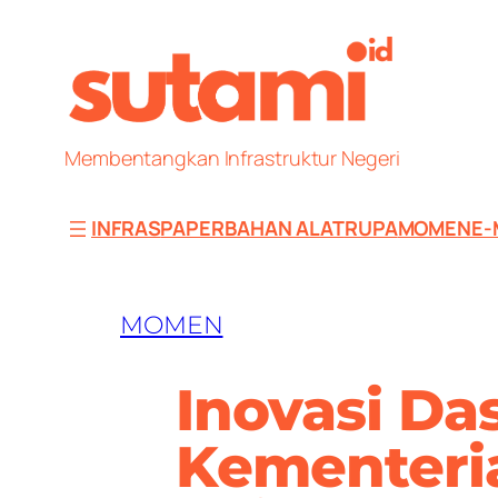
Skip
to
content
Membentangkan Infrastruktur Negeri
INFRAS
PAPER
BAHAN ALAT
RUPA
MOMEN
E-
MOMEN
Inovasi Da
Kementeri