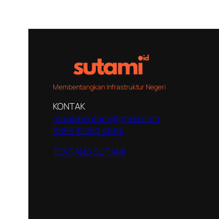
Membentangkan Infrastruktur Negeri
KONTAK
majalahsutami@gmail.com
0895 32050 4664
TENTANG SUTAMI