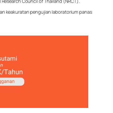
al Research Council of Thailand (NRCT).
n keakuratan pengujian laboratorium panas