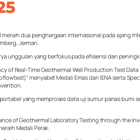
25
meraih dua penghargaan internasional pada ajang Inter
emberg, Jerman.
 karya unggulan yang berfokus pada efisiensi dan penin
ency of Real-Time Geothermal Well Production Test Dat
oflowtest)” menyabet Medali Emas dari IENA serta Speci
nvention.
ortabel yang memproses data uji sumur panas bumi se
urance of Geothermal Laboratory Testing through the I
meraih Medali Perak.