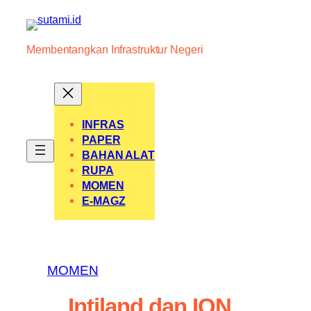
Skip
to
content
Membentangkan Infrastruktur Negeri
INFRAS
PAPER
BAHAN ALAT
RUPA
MOMEN
E-MAGZ
MOMEN
Intiland dan ION