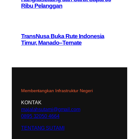
Ribu Pelanggan
TransNusa Buka Rute Indonesia
Timur, Manado–Ternate
Membentangkan Infrastruktur Negeri
KONTAK
majalahsutami@gmail.com
0895 32050 4664
TENTANG SUTAMI