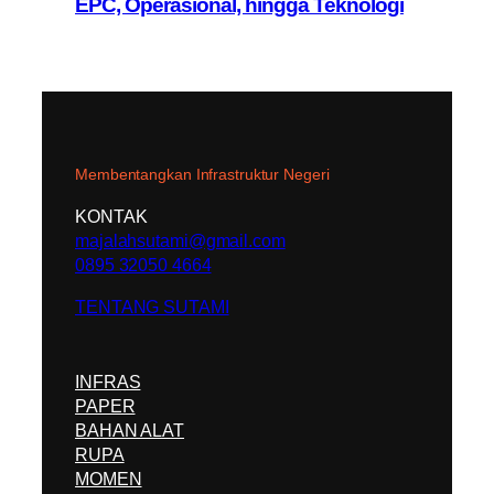
EPC, Operasional, hingga Teknologi
Membentangkan Infrastruktur Negeri
KONTAK
majalahsutami@gmail.com
0895 32050 4664
TENTANG SUTAMI
INFRAS
PAPER
BAHAN ALAT
RUPA
MOMEN