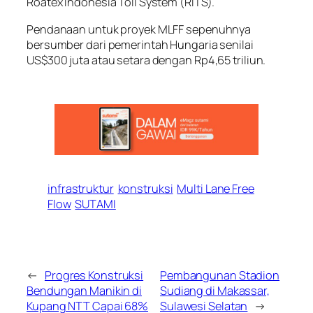
Roatex Indonesia Toll System (RITS).
Pendanaan untuk proyek MLFF sepenuhnya
bersumber dari pemerintah Hungaria senilai
US$300 juta atau setara dengan Rp4,65 triliun.
infrastruktur
konstruksi
Multi Lane Free
Flow
SUTAMI
←
Progres Konstruksi
Pembangunan Stadion
Bendungan Manikin di
Sudiang di Makassar,
Kupang NTT Capai 68%
Sulawesi Selatan
→