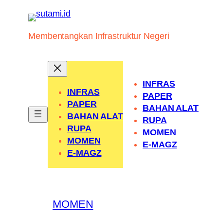
Skip
to
content
Membentangkan Infrastruktur Negeri
INFRAS
INFRAS
PAPER
PAPER
BAHAN ALAT
BAHAN ALAT
RUPA
RUPA
MOMEN
MOMEN
E-MAGZ
E-MAGZ
MOMEN