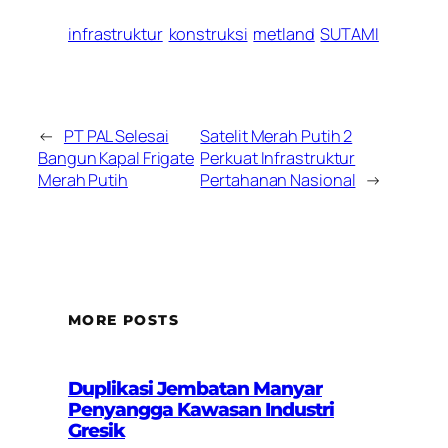
infrastruktur
konstruksi
metland
SUTAMI
←
PT PAL Selesai
Satelit Merah Putih 2
Bangun Kapal Frigate
Perkuat Infrastruktur
Merah Putih
Pertahanan Nasional
→
MORE POSTS
Duplikasi Jembatan Manyar
Penyangga Kawasan Industri
Gresik