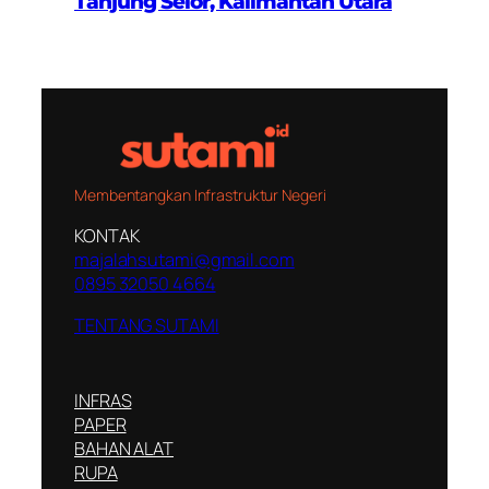
Tanjung Selor, Kalimantan Utara
Membentangkan Infrastruktur Negeri
KONTAK
majalahsutami@gmail.com
0895 32050 4664
TENTANG SUTAMI
INFRAS
PAPER
BAHAN ALAT
RUPA