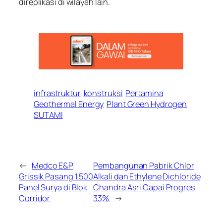
direplikasi di wilayah lain.
infrastruktur
konstruksi
Pertamina
Geothermal Energy
Plant Green Hydrogen
SUTAMI
←
Medco E&P
Pembangunan Pabrik Chlor
Grissik Pasang 1.500
Alkali dan Ethylene Dichloride
Panel Surya di Blok
Chandra Asri Capai Progres
Corridor
33%
→