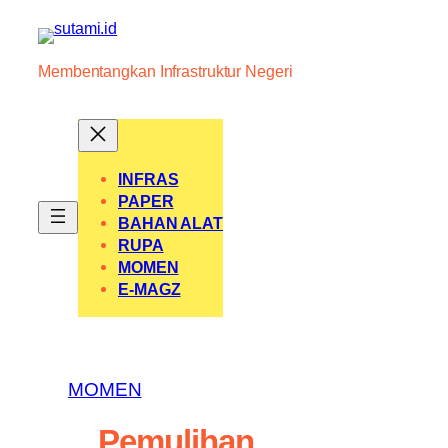
Skip
to
content
Membentangkan Infrastruktur Negeri
INFRAS
PAPER
BAHAN ALAT
RUPA
MOMEN
E-MAGZ
MOMEN
Pemulihan