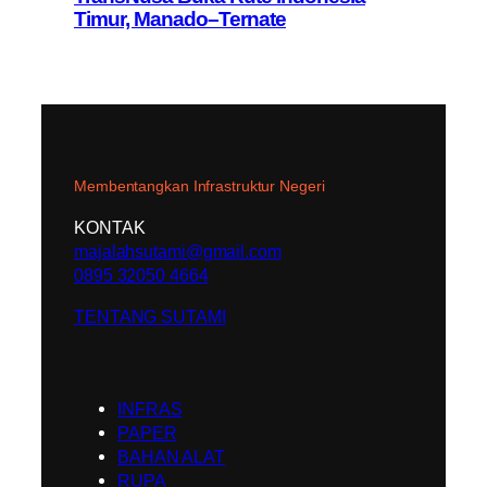
Timur, Manado–Ternate
Membentangkan Infrastruktur Negeri
KONTAK
majalahsutami@gmail.com
0895 32050 4664
TENTANG SUTAMI
INFRAS
PAPER
BAHAN ALAT
RUPA