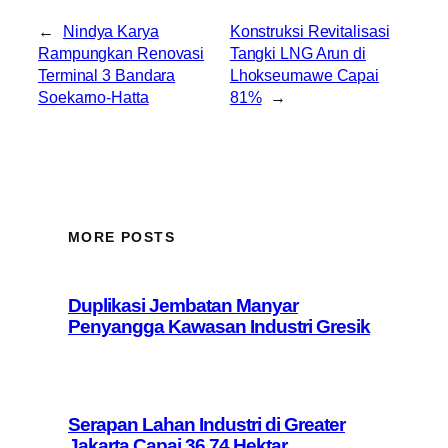
←
Nindya Karya
Konstruksi Revitalisasi
Rampungkan Renovasi
Tangki LNG Arun di
Terminal 3 Bandara
Lhokseumawe Capai
Soekarno-Hatta
81%
→
MORE POSTS
Duplikasi Jembatan Manyar
Penyangga Kawasan Industri Gresik
Serapan Lahan Industri di Greater
Jakarta Capai 36,74 Hektar