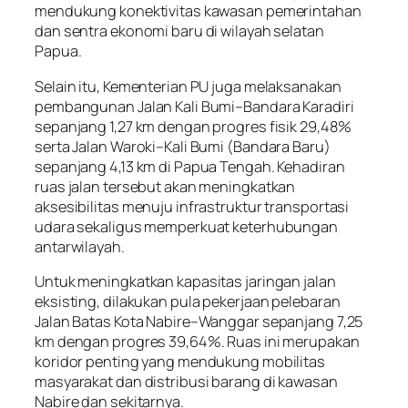
mendukung konektivitas kawasan pemerintahan
dan sentra ekonomi baru di wilayah selatan
Papua.
Selain itu, Kementerian PU juga melaksanakan
pembangunan Jalan Kali Bumi–Bandara Karadiri
sepanjang 1,27 km dengan progres fisik 29,48%
serta Jalan Waroki–Kali Bumi (Bandara Baru)
sepanjang 4,13 km di Papua Tengah. Kehadiran
ruas jalan tersebut akan meningkatkan
aksesibilitas menuju infrastruktur transportasi
udara sekaligus memperkuat keterhubungan
antarwilayah.
Untuk meningkatkan kapasitas jaringan jalan
eksisting, dilakukan pula pekerjaan pelebaran
Jalan Batas Kota Nabire–Wanggar sepanjang 7,25
km dengan progres 39,64%. Ruas ini merupakan
koridor penting yang mendukung mobilitas
masyarakat dan distribusi barang di kawasan
Nabire dan sekitarnya.