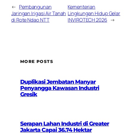
←
Pembangunan
Kementerian
Jaringan Irigasi Air Tanah
Lingkungan Hidup Gelar
di Rote Ndao NTT
INVIROTECH 2026
→
MORE POSTS
Duplikasi Jembatan Manyar
Penyangga Kawasan Industri
Gresik
Serapan Lahan Industri di Greater
Jakarta Capai 36,74 Hektar