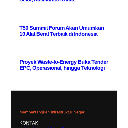
T50 Summit Forum Akan Umumkan
10 Alat Berat Terbaik di Indonesia
Proyek Waste-to-Energy Buka Tender
EPC, Operasional, hingga Teknologi
Membentangkan Infrastruktur Negeri
KONTAK