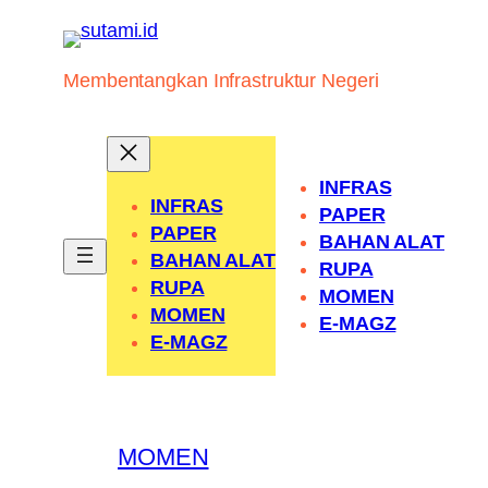
Skip
to
content
Membentangkan Infrastruktur Negeri
INFRAS
INFRAS
PAPER
PAPER
BAHAN ALAT
BAHAN ALAT
RUPA
RUPA
MOMEN
MOMEN
E-MAGZ
E-MAGZ
MOMEN