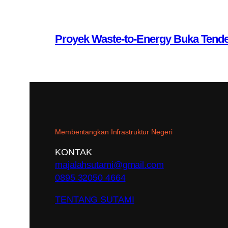
Proyek Waste-to-Energy Buka Tende
Membentangkan Infrastruktur Negeri
KONTAK
majalahsutami@gmail.com
0895 32050 4664
TENTANG SUTAMI