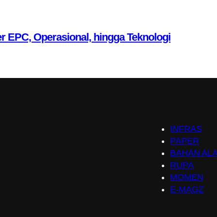
r EPC, Operasional, hingga Teknologi
INFRAS
PAPER
BAHAN AL
RUPA
MOMEN
E-MAGZ