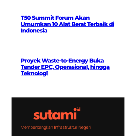
T50 Summit Forum Akan
Umumkan 10 Alat Berat Terbaik di
Indonesia
Proyek Waste-to-Energy Buka
Tender EPC, Operasional, hingga
Teknologi
Membentangkan Infrastruktur Negeri