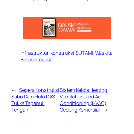
infrastruktur
konstruksi
SUTAMI
Waskita
Beton Precast
←
Segera Konstruksi
Sistem Kelola Heating,
Sabo Dam Hulu DAS
Ventilation, and Air
Tukka Tapanuli
Conditioning (HVAC)
Tengah
Gedung Komersial
→