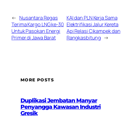
←
Nusantara Regas
KAI dan PLN Kerja Sama
Terima Kargo LNG ke-30
Elektrifikasi Jalur Kereta
Untuk Pasokan Energi
Api Relasi Cikampek dan
Primer di Jawa Barat
Rangkasbitung
→
MORE POSTS
Duplikasi Jembatan Manyar
Penyangga Kawasan Industri
Gresik