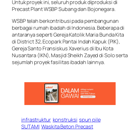
Untuk proyek ini, seluruh produk diproduksi di
Precast Plant WSBP Subang dan Bojonegara.
WSBP telah berkontribusi pada pembangunan
berbagai rumah ibadah di Indonesia. Beberapa di
antaranya seperti Gereja Katolik Maria Bunda Kita
di District 32, Ecopark Pantai Indah Kapuk (PIK),
Gereja Santo Fransiskus Xaverius di Ibu Kota
Nusantara (IKN), Masjid Sheikh Zayed di Solo serta
sejumlah proyek fasilitas ibadah lainnya.
infrastruktur
konstruksi
spun pile
SUTAMI
Waskita Beton Precast