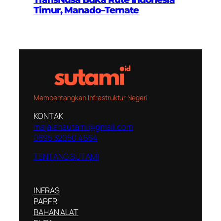
Timur, Manado–Ternate
Membentangkan Infrastruktur Negeri
KONTAK
majalahsutami@gmail.com
0895 32050 4664
TENTANG SUTAMI
INFRAS
PAPER
BAHAN ALAT