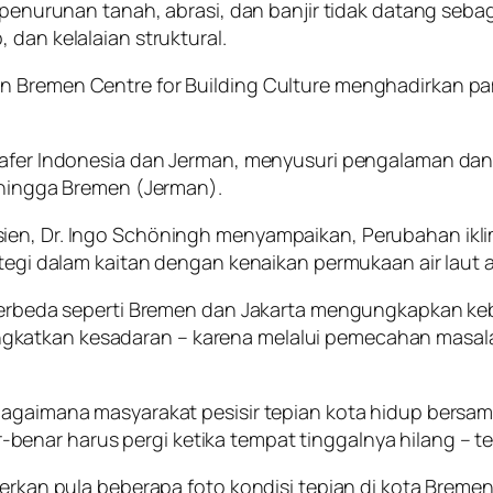
t, penurunan tanah, abrasi, dan banjir tidak datang se
 dan kelalaian struktural.
 Bremen Centre for Building Culture menghadirkan pame
rafer Indonesia dan Jerman, menyusuri pengalaman dan 
r hingga Bremen (Jerman).
ien, Dr. Ingo Schöningh menyampaikan, Perubahan ikli
ategi dalam kaitan dengan kenaikan permukaan air laut 
tu berbeda seperti Bremen dan Jakarta mengungkapkan 
ngkatkan kesadaran – karena melalui pemecahan masa
bagaimana masyarakat pesisir tepian kota hidup bersama
enar harus pergi ketika tempat tinggalnya hilang – t
merkan pula beberapa foto kondisi tepian di kota Breme