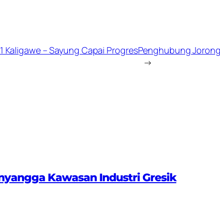
1 Kaligawe – Sayung Capai Progres
Penghubung Jorong 
→
nyangga Kawasan Industri Gresik