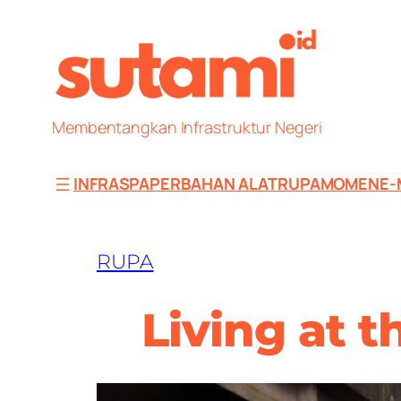
Skip
to
content
Membentangkan Infrastruktur Negeri
INFRAS
PAPER
BAHAN ALAT
RUPA
MOMEN
E-
RUPA
Living at 