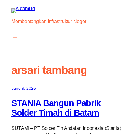
Skip
to
content
Membentangkan Infrastruktur Negeri
arsari tambang
June 9, 2025
STANIA Bangun Pabrik
Solder Timah di Batam
SUTAMI – PT Solder Tin Andalan Indonesia (Stania)