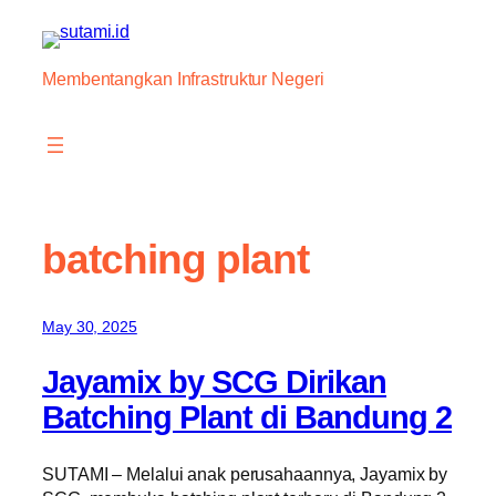
Skip
to
content
Membentangkan Infrastruktur Negeri
batching plant
May 30, 2025
Jayamix by SCG Dirikan
Batching Plant di Bandung 2
SUTAMI – Melalui anak perusahaannya, Jayamix by