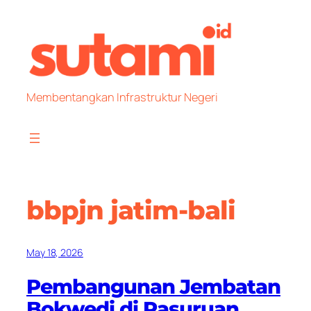
Skip
to
content
Membentangkan Infrastruktur Negeri
bbpjn jatim-bali
May 18, 2026
Pembangunan Jembatan
Bokwedi di Pasuruan