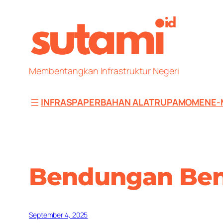
Skip
to
content
Membentangkan Infrastruktur Negeri
INFRAS
PAPER
BAHAN ALAT
RUPA
MOMEN
E-
Bendungan Ben
September 4, 2025