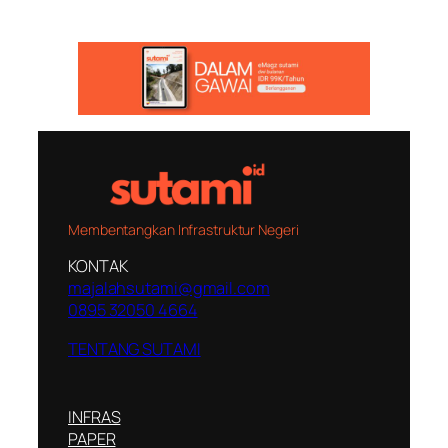
Membentangkan Infrastruktur Negeri
KONTAK
majalahsutami@gmail.com
0895 32050 4664
TENTANG SUTAMI
INFRAS
PAPER