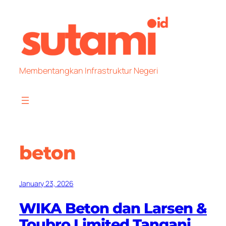
Skip
to
content
Membentangkan Infrastruktur Negeri
beton
January 23, 2026
WIKA Beton dan Larsen &
Toubro Limited Tangani