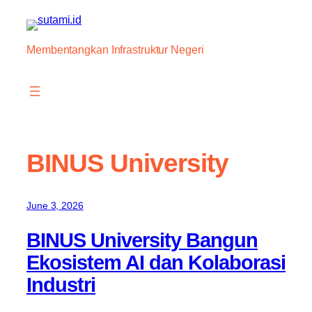
Skip
to
content
Membentangkan Infrastruktur Negeri
BINUS University
June 3, 2026
BINUS University Bangun
Ekosistem AI dan Kolaborasi
Industri