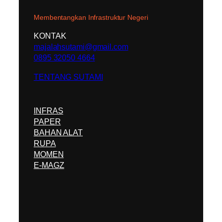
Membentangkan Infrastruktur Negeri
KONTAK
majalahsutami@gmail.com
0895 32050 4664
TENTANG SUTAMI
INFRAS
PAPER
BAHAN ALAT
RUPA
MOMEN
E-MAGZ