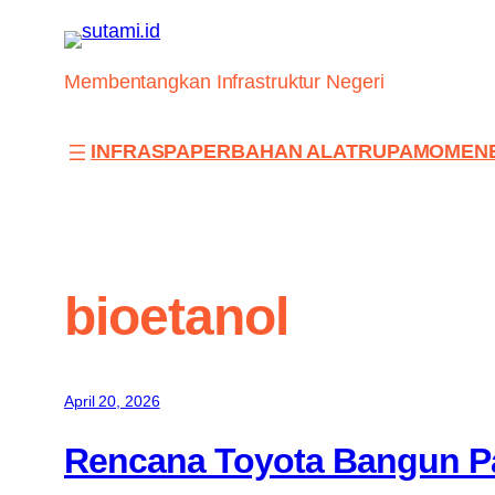
Skip
to
content
Membentangkan Infrastruktur Negeri
INFRAS
PAPER
BAHAN ALAT
RUPA
MOMEN
bioetanol
April 20, 2026
Rencana Toyota Bangun Pa