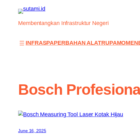
Skip
to
content
Membentangkan Infrastruktur Negeri
INFRAS
PAPER
BAHAN ALAT
RUPA
MOMEN
Bosch Profesiona
June 16, 2025