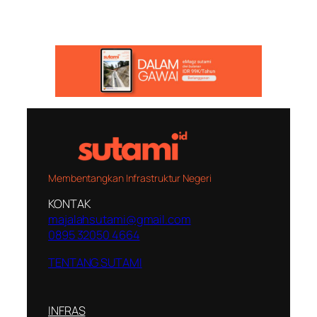
Membentangkan Infrastruktur Negeri
KONTAK
majalahsutami@gmail.com
0895 32050 4664
TENTANG SUTAMI
INFRAS