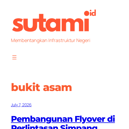
Skip
to
content
Membentangkan Infrastruktur Negeri
bukit asam
July 7, 2026
Pembangunan Flyover di
Perlintasan Simpang