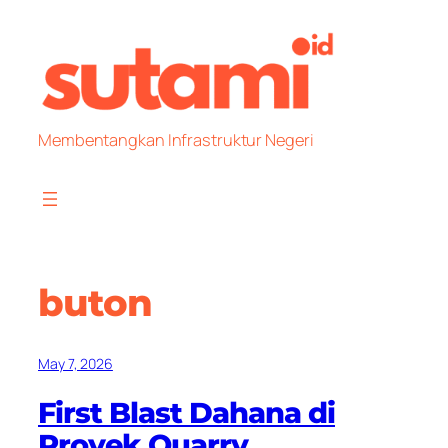
Skip
to
content
Membentangkan Infrastruktur Negeri
buton
May 7, 2026
First Blast Dahana di
Proyek Quarry