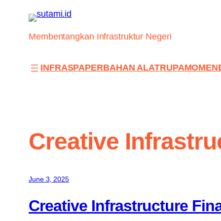
Skip
to
content
Membentangkan Infrastruktur Negeri
INFRAS
PAPER
BAHAN ALAT
RUPA
MOMEN
Creative Infrastr
June 3, 2025
Creative Infrastructure Fi