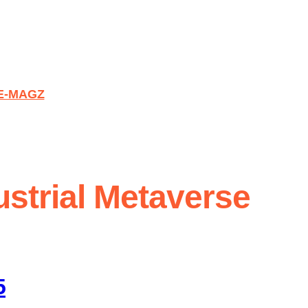
E-MAGZ
ustrial Metaverse
5