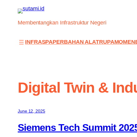
Skip
to
content
Membentangkan Infrastruktur Negeri
INFRAS
PAPER
BAHAN ALAT
RUPA
MOMEN
Digital Twin & Ind
June 12, 2025
Siemens Tech Summit 202