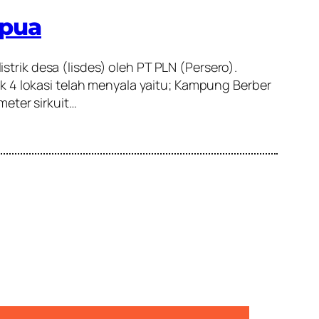
apua
rik desa (lisdes) oleh PT PLN (Persero).
k 4 lokasi telah menyala yaitu; Kampung Berber
eter sirkuit…