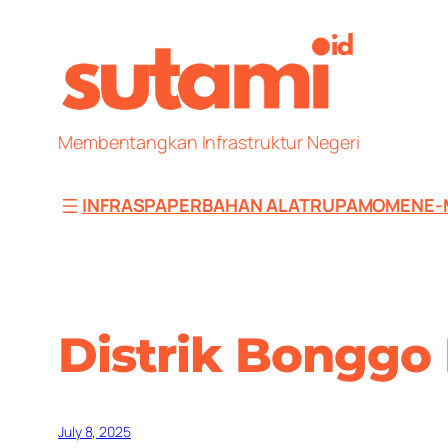
Skip
to
content
Membentangkan Infrastruktur Negeri
INFRAS
PAPER
BAHAN ALAT
RUPA
MOMEN
E-
Distrik Bonggo
July 8, 2025