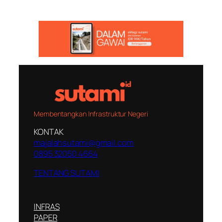
Membentangkan Infrastruktur Negeri
KONTAK
majalahsutami@gmail.com
0895 32050 4664
TENTANG SUTAMI
INFRAS
PAPER