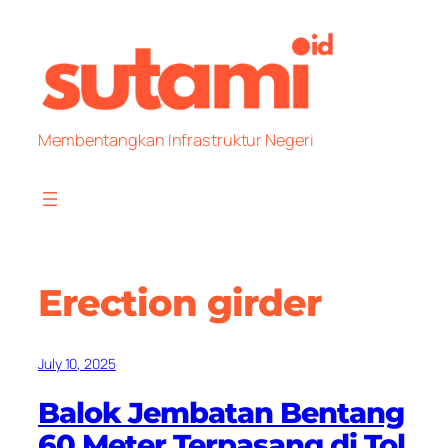
Skip
to
content
Membentangkan Infrastruktur Negeri
Erection girder
July 10, 2025
Balok Jembatan Bentang
60 Meter Terpasang di Tol