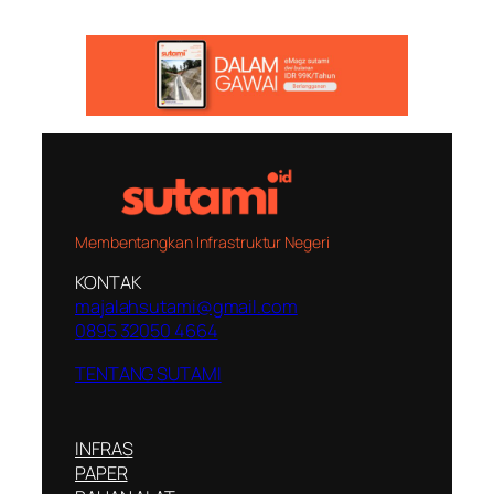
Membentangkan Infrastruktur Negeri
KONTAK
majalahsutami@gmail.com
0895 32050 4664
TENTANG SUTAMI
INFRAS
PAPER