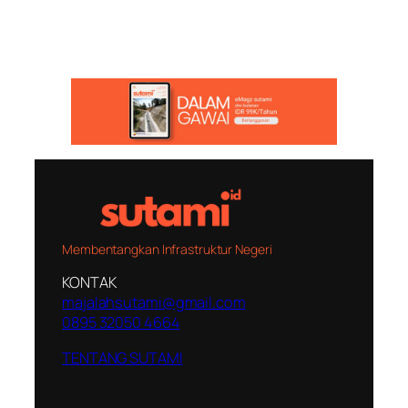
Membentangkan Infrastruktur Negeri
KONTAK
majalahsutami@gmail.com
0895 32050 4664
TENTANG SUTAMI