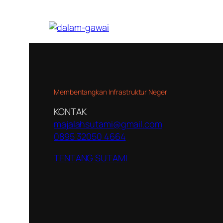
Membentangkan Infrastruktur Negeri
KONTAK
majalahsutami@gmail.com
0895 32050 4664
TENTANG SUTAMI