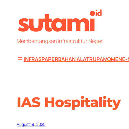
Skip
to
content
Membentangkan Infrastruktur Negeri
INFRAS
PAPER
BAHAN ALAT
RUPA
MOMEN
E-
IAS Hospitality
August 19, 2025