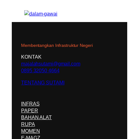
Membentangkan Infrastruktur Negeri
KONTAK
majalahsutami@gmail.com
0895 32050 4664
TENTANG SUTAMI
INFRAS
PAPER
BAHAN ALAT
RUPA
MOMEN
E-MAGZ