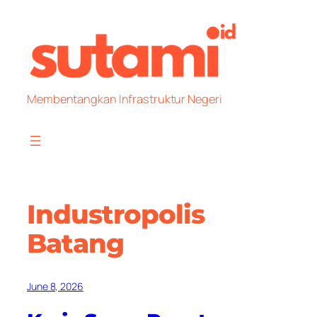
Skip
to
content
Membentangkan Infrastruktur Negeri
Industropolis
Batang
June 8, 2026