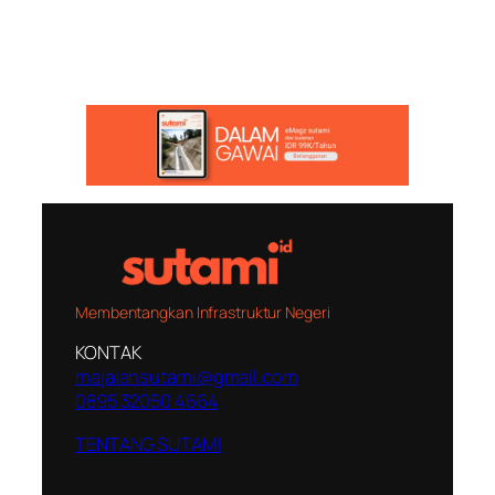
Membentangkan Infrastruktur Negeri
KONTAK
majalahsutami@gmail.com
0895 32050 4664
TENTANG SUTAMI