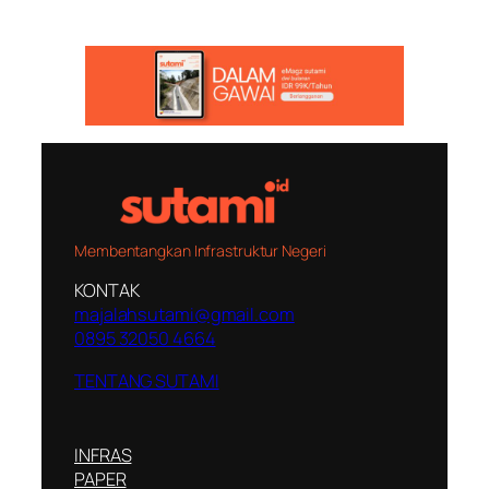
Membentangkan Infrastruktur Negeri
KONTAK
majalahsutami@gmail.com
0895 32050 4664
TENTANG SUTAMI
INFRAS
PAPER