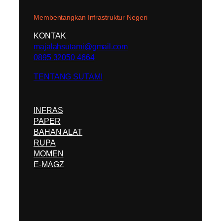
Membentangkan Infrastruktur Negeri
KONTAK
majalahsutami@gmail.com
0895 32050 4664
TENTANG SUTAMI
INFRAS
PAPER
BAHAN ALAT
RUPA
MOMEN
E-MAGZ