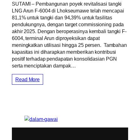
SUTAMI – Pembangunan poyek revitalisasi tangki
LNG Arun F-6004 di Lhokseumawe telah mencapai
81,1% untuk tangki dan 94,39% untuk fasilitas
pendukungnya, dengan target commissioning pada
akhir 2025. Dengan beroperasinya kembali tangki F-
6004, terminal Arun diproyeksikan dapat
meningkatkan utilisasi hingga 25 persen. Tambahan
kapasitas ini diharapkan memberikan kontribusi
positif terhadap pendapatan konsolidasian PGN
serta menciptakan dampak…
Read More