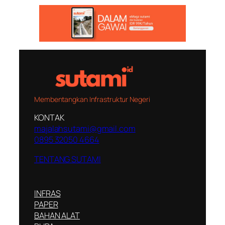
Membentangkan Infrastruktur Negeri
KONTAK
majalahsutami@gmail.com
0895 32050 4664
TENTANG SUTAMI
INFRAS
PAPER
BAHAN ALAT