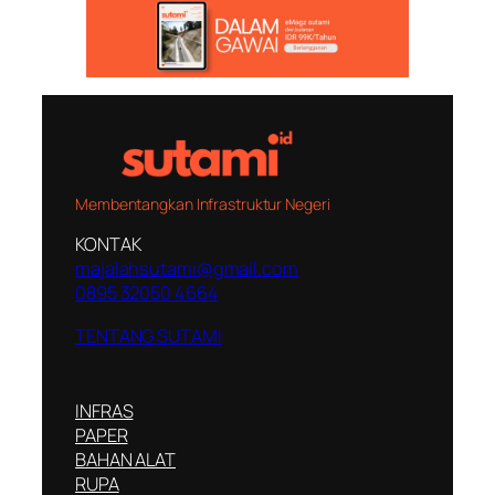
Membentangkan Infrastruktur Negeri
KONTAK
majalahsutami@gmail.com
0895 32050 4664
TENTANG SUTAMI
INFRAS
PAPER
BAHAN ALAT
RUPA