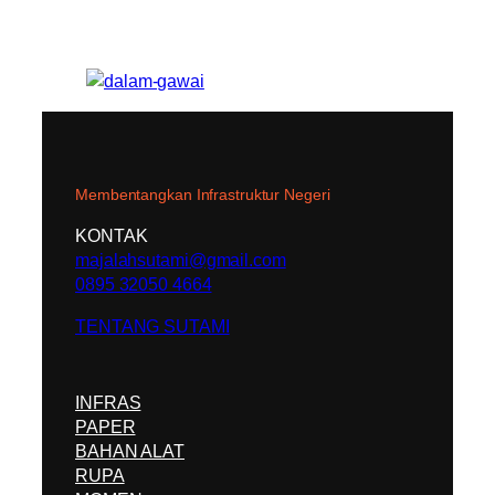
Membentangkan Infrastruktur Negeri
KONTAK
majalahsutami@gmail.com
0895 32050 4664
TENTANG SUTAMI
INFRAS
PAPER
BAHAN ALAT
RUPA