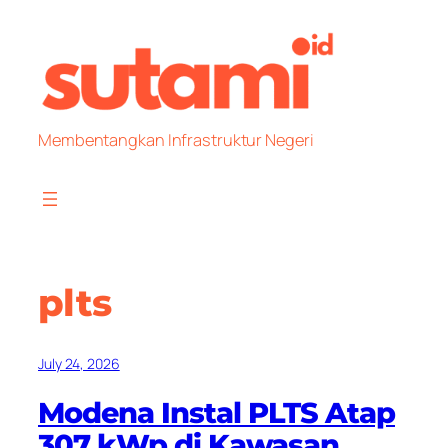
Skip
to
content
Membentangkan Infrastruktur Negeri
plts
July 24, 2026
Modena Instal PLTS Atap
307 kWp di Kawasan