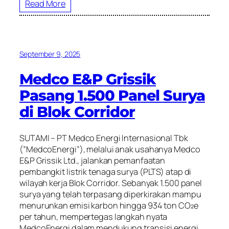
Read More
September 9, 2025
Medco E&P Grissik
Pasang 1.500 Panel Surya
di Blok Corridor
SUTAMI – PT Medco Energi Internasional Tbk
(”MedcoEnergi”), melalui anak usahanya Medco
E&P Grissik Ltd., jalankan pemanfaatan
pembangkit listrik tenaga surya (PLTS) atap di
wilayah kerja Blok Corridor. Sebanyak 1.500 panel
surya yang telah terpasang diperkirakan mampu
menurunkan emisi karbon hingga 934 ton CO₂e
per tahun, mempertegas langkah nyata
MedcoEnergi dalam mendukung transisi energi.